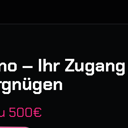
no – Ihr Zugan
rgnügen
zu 500€