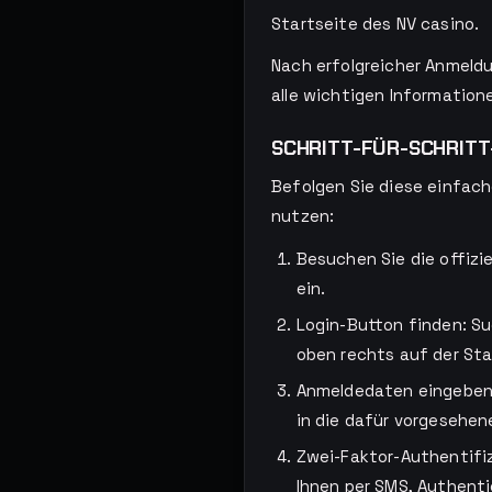
Startseite des NV casino.
Nach erfolgreicher Anmeldu
alle wichtigen Information
SCHRITT-FÜR-SCHRITT
Befolgen Sie diese einfach
nutzen:
Besuchen Sie die offizie
ein.
Login-Button finden: Su
oben rechts auf der Star
Anmeldedaten eingeben: 
in die dafür vorgesehen
Zwei-Faktor-Authentifizi
Ihnen per SMS, Authenti