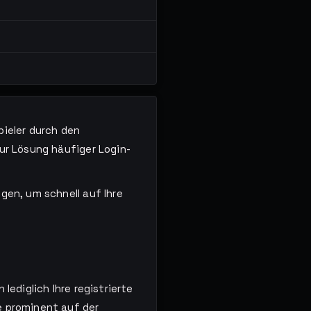
pieler durch den
ur Lösung häufiger Login-
gen, um schnell auf Ihre
lediglich Ihre registrierte
e prominent auf der