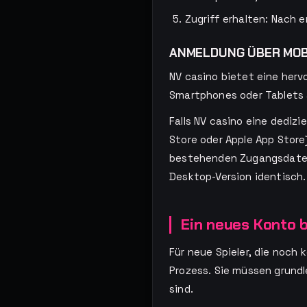
Zugriff erhalten: Nach e
ANMELDUNG ÜBER MOBI
NV casino bietet eine herv
Smartphones oder Tablets 
Falls NV casino eine dedizi
Store oder Apple App Store)
bestehenden Zugangsdaten a
Desktop-Version identisch.
Ein neues Konto b
Für neue Spieler, die noch 
Prozess. Sie müssen grundl
sind.